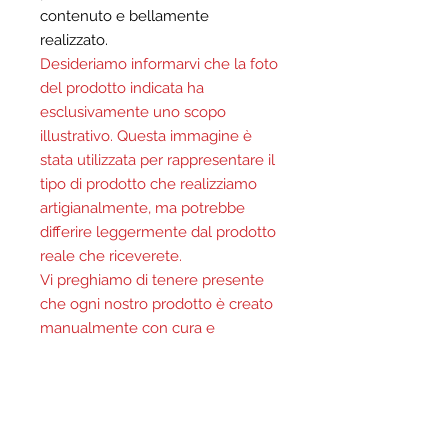
contenuto e bellamente
realizzato.
Desideriamo informarvi che la foto
del prodotto indicata ha
esclusivamente uno scopo
illustrativo. Questa immagine è
stata utilizzata per rappresentare il
tipo di prodotto che realizziamo
artigianalmente, ma potrebbe
differire leggermente dal prodotto
reale che riceverete.
Vi preghiamo di tenere presente
che ogni nostro prodotto è creato
manualmente con cura e
attenzione ai dettagli. Ogni pezzo
è unico e può variare leggermente
in termini di colore, forma e
consistenza a causa del processo