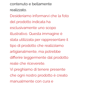
contenuto e bellamente
realizzato.
Desideriamo informarvi che la foto
del prodotto indicata ha
esclusivamente uno scopo
illustrativo. Questa immagine è
stata utilizzata per rappresentare il
tipo di prodotto che realizziamo
artigianalmente, ma potrebbe
differire leggermente dal prodotto
reale che riceverete.
Vi preghiamo di tenere presente
che ogni nostro prodotto è creato
manualmente con cura e
attenzione ai dettagli. Ogni pezzo
è unico e può variare leggermente
in termini di colore, forma e
consistenza a causa del processo