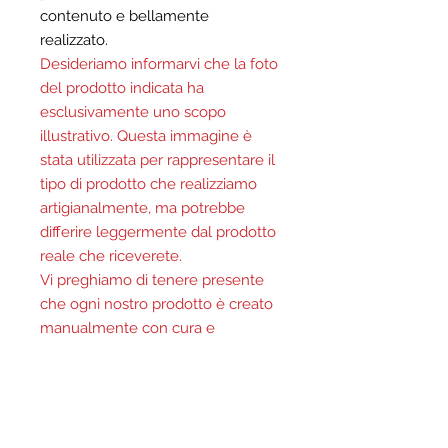
contenuto e bellamente
realizzato.
Desideriamo informarvi che la foto
del prodotto indicata ha
esclusivamente uno scopo
illustrativo. Questa immagine è
stata utilizzata per rappresentare il
tipo di prodotto che realizziamo
artigianalmente, ma potrebbe
differire leggermente dal prodotto
reale che riceverete.
Vi preghiamo di tenere presente
che ogni nostro prodotto è creato
manualmente con cura e
attenzione ai dettagli. Ogni pezzo
è unico e può variare leggermente
in termini di colore, forma e
consistenza a causa del processo